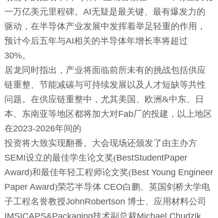
一万亿美元里程碑。
AI
无疑是最关键、最有爆发力的
驱动，在半导体产业发展中发挥着举足轻重的作用，
预计今后五年与
AI
相关的半导体年增长率将超过
30
%
。
居龙同时指出，产业将面临前所未有的挑战包括供应
链重整、节能减碳与可持续发展以及人才短缺等共性
问题。在供应链重整中，尤其美国、欧洲&中东、日
本、东南亚等地区都将加大对
Fab
厂的投建，以上地区
在
2023-2026
年间的
投资将大致实现翻番。大会现场还颁发了由主办方
SEMI
设立的最佳学生论文奖(
BestStudentPaper
Award
)和最佳年轻工程师论文奖(
Best Young Engineer
Paper Award
)荣芯半导体
CE
O
白鹏、英国剑桥大学电
子工程名誉教授
JohnRobertson
博士、应用材料公司
IMSICAPS&Packaging
技术副总裁
Michael Chudzik
、