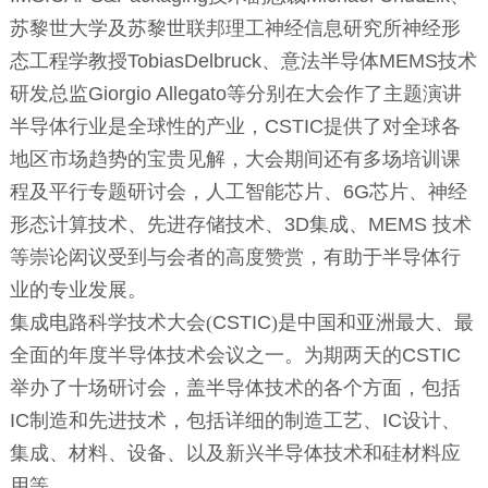
苏黎世大学及苏黎世联邦理工神经信息研究所神经形
态工程学教授
TobiasDelbruck
、意法半导体
MEMS
技术
研发总监
Giorgio Allegato
等分别在大会作了主题演讲
半导体行业是全球性的产业，
CSTIC
提供了对全球各
地区市场趋势的宝贵见解，大会期间还有多场培训课
程及平行专题研讨会，人工智能芯片、
6G
芯片、神经
形态计算技术、先进存储技术、
3D
集成、
MEMS
技术
等崇论闳议受到与会者的高度赞赏，有助于半导体行
业的专业发展。
集成电路科学技术大会(
CSTIC
)是中国和亚洲最大、最
全面的年度半导体技术会议之一。为期两天的
CSTIC
举办了十场研讨会，盖半导体技术的各个方面，包括
IC
制造和先进技术，包括详细的制造工艺、
IC
设计、
集成、材料、设备、以及新兴半导体技术和硅材料应
用等。