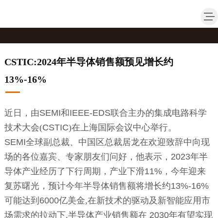
CSTIC:2024年半导体销售额预见增长约
13%-16%
近日，由
SEMI
和
IEEE-EDS
联合主办的集成电路科学
技术大会(
CSTIC
)在上海国际会议中心举行。
SEMI
全球副总裁、中国区总裁居龙在欢迎致辞中向现
场的各位嘉宾、专家朋友们问好，他表示，
2023
年半
导体产业经历了下行周期，产业下滑
11
%
，今年迎来
复苏曙光，预计今年半导体销售额将增长约
13
%-16%
可能达到
6000
亿美金,在新技术的驱动及新智能应用市
场需求的拉动下,半导体产业销售额在
2030
年有望实现