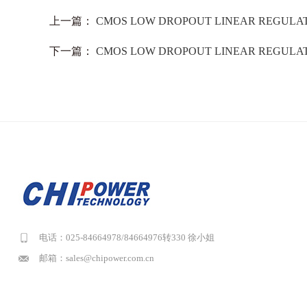
上一篇：
CMOS LOW DROPOUT LINEAR REGULA
下一篇：
CMOS LOW DROPOUT LINEAR REGULA
电话：025-84664978/84664976转330 徐小姐
邮箱：sales@chipower.com.cn